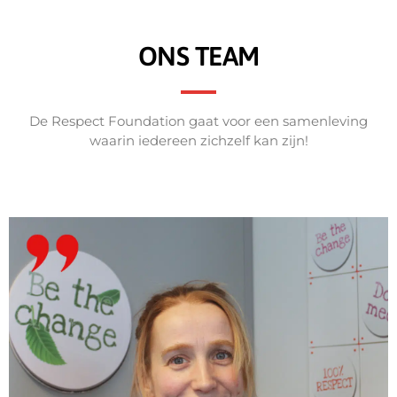
ONS TEAM
De Respect Foundation gaat voor een samenleving
waarin iedereen zichzelf kan zijn!
Neem dan gerust contact met haar op.
praktijk. Heb je inhoudelijke vragen of ideeën?
leeftijdsadequaat zijn, maar ook echt werken in de
zodat deze niet alleen actueel, laagdrempelig en
inhoud en kwaliteit van alle Respect-initiatieven,
Femke borgt als inhoudelijk leider al jaren de