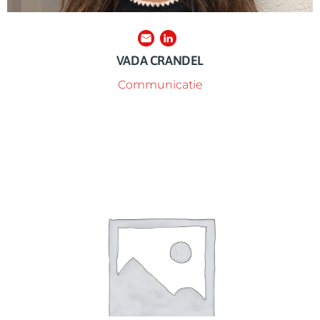
VADA CRANDEL
Communicatie
contact op met Brecht.
Benieuwd naar de impact of specifieke cijfers? Neem
ook nog voor dat ze met elkaar kunnen communiceren.
dataheld Brecht beheert al onze datasystemen en zorgt er
hebben bereikt, is een goed systeem cruciaal. Onze
jongeren die we de afgelopen jaren met onze materialen
Met duizenden nieuwsbrief subscribers en de miljoenen