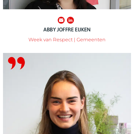
ABBY JOFFRE EIJKEN
Week van Respect | Gemeenten
gastpreker worden? Stuur haar een berichtje!
jongeren voor een onvergetelijke ervaring. Een vraag of zelf
gastsprekers en matcht ze zorgvuldig aan een groep
buurthuis. Catharina faciliteert: ze kent al onze
persoonlijke verhaal in de klas, op de sportclub of in een
Jaarlijks vertellen honderden gastsprekers hun