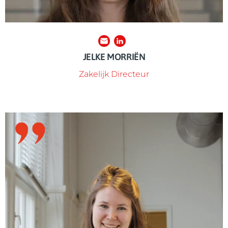
JELKE MORRIËN
Zakelijk Directeur
Schroom dan niet om contact met haar op te nemen!
aanhaken of bijdragen aan de Week van Respect?
zowel Julia zelf als REF hoog in het vaandel. Wil je
Julia. Het persoonlijke contact met de gemeenten staat bij
Deze worden van a tot z begeleid en geïnspireerd door
samenwerkingspartners tijdens de Week van Respect.
RespectGemeenten zijn een van de belangrijkste