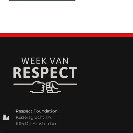
Respect Foundation
Keizersgracht 177,
1016 DR Amsterdam