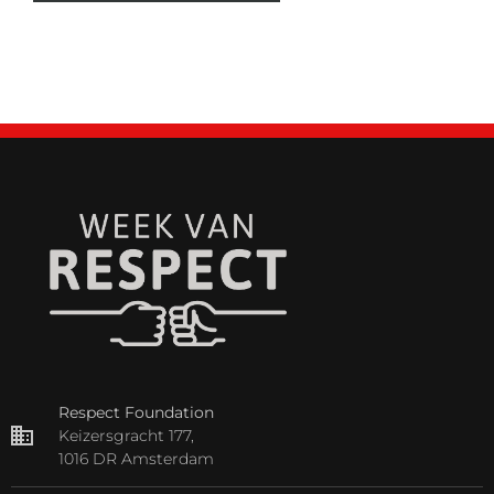
Respect Foundation
Keizersgracht 177,
1016 DR Amsterdam