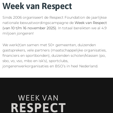
Week van Respect
Sinds 2006 organiseert de Respect Foundation de jaarlijkse
nationale bewustwordingscampagne de
Week van Respect
(van 10 t/m 16 november 2025)
. In totaal bereikten we al 4.9
miljoen jongeren!
We werk(t)en samen met 50+ gemeenten, duizenden
gastsprekers, vele partners (maatschappelijke organisaties,
financiers en sportbonden), duizenden scholen/klassen (po,
sbo, vo, vso, mbo en isk’s), sportclubs,
jongerenwerkorganisaties en BSO’s in heel Nederland.