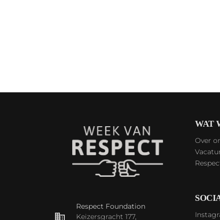
WAT 
Over o
Vacatu
Respec
SOCI
Respect Foundation
Instag
Keizersgracht 177,