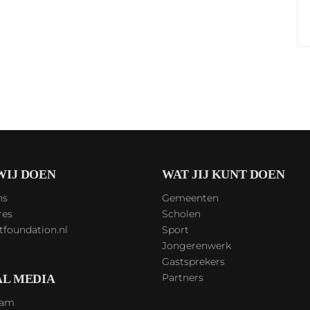
WIJ DOEN
WAT JIJ KUNT DOEN
ns
Gemeenten
res
Scholen
tfoundation.nl
Sport
Jongerenwerk
Gastsprekers
Partners
AL MEDIA
ram