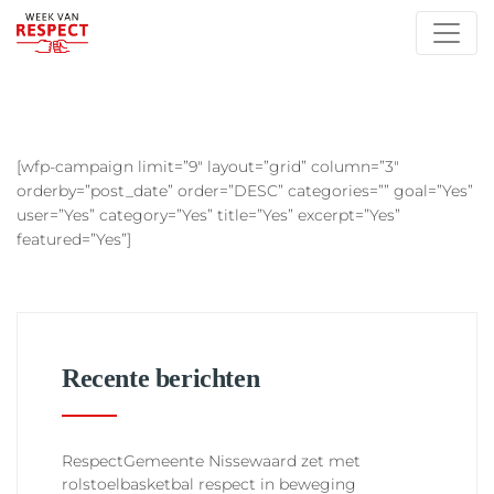
[wfp-campaign limit=”9″ layout=”grid” column=”3″
orderby=”post_date” order=”DESC” categories=”” goal=”Yes”
user=”Yes” category=”Yes” title=”Yes” excerpt=”Yes”
featured=”Yes”]
Recente berichten
RespectGemeente Nissewaard zet met
rolstoelbasketbal respect in beweging