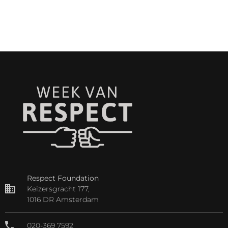
Respect Foundation
Keizersgracht 177,
1016 DR Amsterdam
020-369 7592