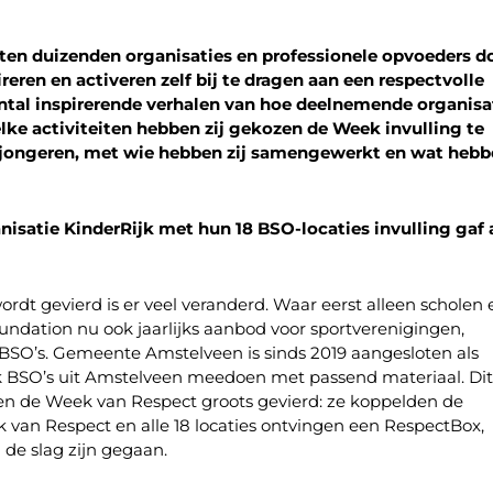
tten duizenden organisaties en professionele opvoeders d
reren en activeren zelf bij te dragen aan een respectvolle
antal inspirerende verhalen van hoe deelnemende organisa
e activiteiten hebben zij gekozen de Week invulling te
n jongeren, met wie hebben zij samengewerkt en wat heb
isatie KinderRijk met hun 18 BSO-locaties invulling gaf 
rdt gevierd is er veel veranderd. Waar eerst alleen scholen 
ndation nu ook jaarlijks aanbod voor sportverenigingen,
BSO’s. Gemeente Amstelveen is sinds 2019 aangesloten als
BSO’s uit Amstelveen meedoen met passend materiaal. Dit
en de Week van Respect groots gevierd: ze koppelden de
 van Respect en alle 18 locaties ontvingen een RespectBox,
de slag zijn gegaan.