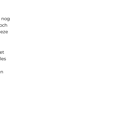
e nog
toch
deze
et
les
en