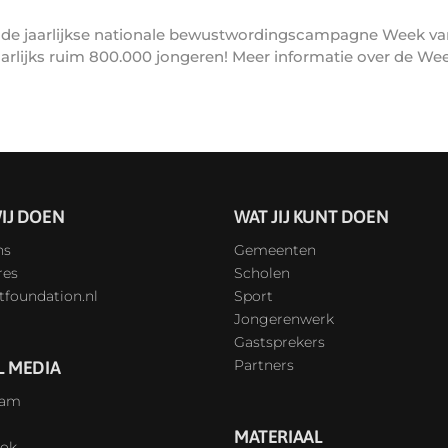
de jaarlijkse nationale bewustwordingscampagne Week va
rlijks ruim 800.000 jongeren! Meer informatie over de We
IJ DOEN
WAT JIJ KUNT DOEN
ns
Gemeenten
res
Scholen
tfoundation.nl
Sport
Jongerenwerk
Gastsprekers
Partners
L MEDIA
ram
MATERIAAL
ok