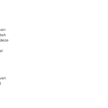
 van
eit
 deze
e
al
 van
t