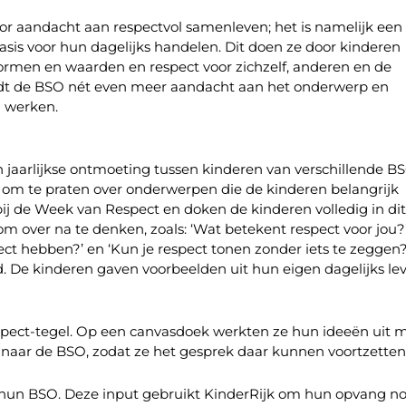
door aandacht aan respectvol samenleven; het is namelijk een
sis voor hun dagelijks handelen. Dit doen ze door kinderen
ormen en waarden en respect voor zichzelf, anderen en de
dt de BSO nét even meer aandacht aan het onderwerp en
n werken.
 jaarlijkse ontmoeting tussen kinderen van verschillende B
, om te praten over onderwerpen die de kinderen belangrijk
bij de Week van Respect en doken de kinderen volledig in dit
m over na te denken, zoals: ‘Wat betekent respect voor jou?’
spect hebben?’ en ‘Kun je respect tonen zonder iets te zeggen
d. De kinderen gaven voorbeelden uit hun eigen dagelijks le
pect-tegel. Op een canvasdoek werkten ze hun ideeën uit 
ug naar de BSO, zodat ze het gesprek daar kunnen voortzetten
or hun BSO. Deze input gebruikt KinderRijk om hun opvang n