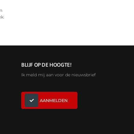
n
ek
BLIJF OP DE HOOGTE!
Ik meld mij aan voor de nieuwsbrief
AANMELDEN