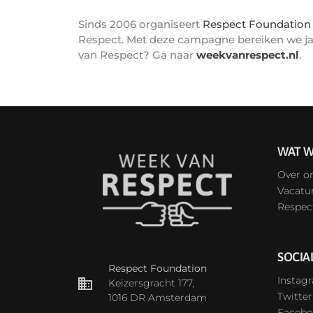
Sinds 2006 organiseert
Respect Foundation
Respect. Met deze campagne bereiken we jaa
van Respect? Ga naar
weekvanrespect.nl
.
WAT W
Over o
Vacatu
Respec
SOCIA
Respect Foundation
Instag
Keizersgracht 177,
Twitter
1016 DR Amsterdam
Facebo