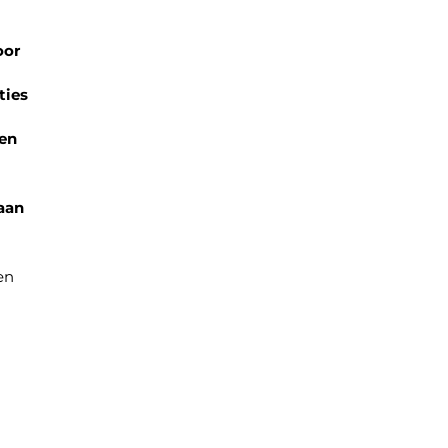
oor
ties
ben
aan
en