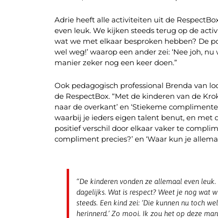
Adrie heeft alle activiteiten uit de Respect
even leuk. We kijken steeds terug op de acti
wat we met elkaar besproken hebben? De pos
wel weg!’ waarop een ander zei: ‘Nee joh, nu
manier zeker nog een keer doen.”
Ook pedagogisch professional Brenda van lo
de RespectBox. “Met de kinderen van de Krokus
naar de overkant’ en ‘Stiekeme complimenten’.
waarbij je ieders eigen talent benut, en me
positief verschil door elkaar vaker te compli
compliment precies?’ en ‘Waar kun je allem
“De kinderen vonden ze allemaal even leuk.
dagelijks. Wat is respect? Weet je nog wa
steeds. Een kind zei: ‘Die kunnen nu toch we
herinnerd.’ Zo mooi. Ik zou het op deze man