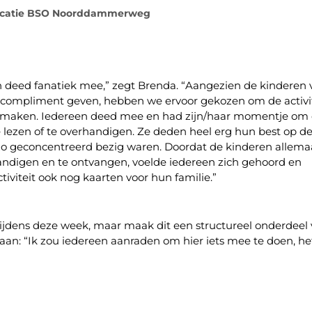
 locatie BSO Noorddammerweg
reen deed fanatiek mee,” zegt Brenda. “Aangezien de kinderen
compliment geven, hebben we ervoor gekozen om de activit
e maken. Iedereen deed mee en had zijn/haar momentje om
 lezen of te overhandigen. Ze deden heel erg hun best op d
e zo geconcentreerd bezig waren. Doordat de kinderen allema
ndigen en te ontvangen, voelde iedereen zich gehoord en
viteit ook nog kaarten voor hun familie.”
tijdens deze week, maar maak dit een structureel onderdeel
t aan: “Ik zou iedereen aanraden om hier iets mee te doen, he