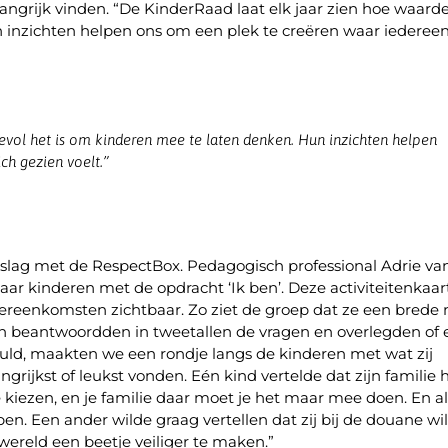
langrijk vinden. “De KinderRaad laat elk jaar zien hoe waard
 inzichten helpen ons om een plek te creëren waar iederee
evol het is om kinderen mee te laten denken. Hun inzichten helpen
ch gezien voelt.”
e slag met de RespectBox. Pedagogisch professional Adrie va
 kinderen met de opdracht ‘Ik ben’. Deze activiteitenkaar
ereenkomsten zichtbaar. Zo ziet de groep dat ze een brede 
en beantwoordden in tweetallen de vragen en overlegden of 
uld, maakten we een rondje langs de kinderen met wat zij
angrijkst of leukst vonden. Eén kind vertelde dat zijn familie 
je kiezen, en je familie daar moet je het maar mee doen. En al
ben. Een ander wilde graag vertellen dat zij bij de douane wil
reld een beetje veiliger te maken.”