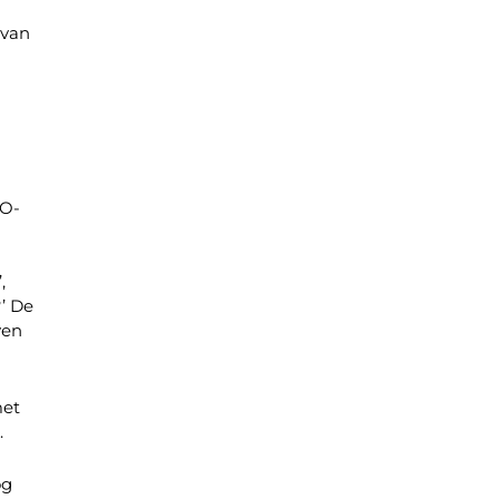
 van
SO-
,
?’ De
ven
met
.
og