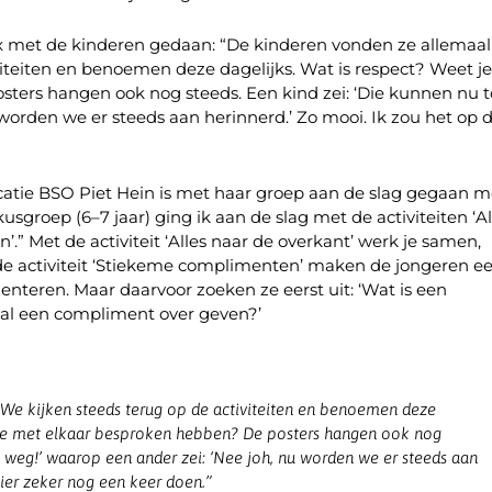
Box met de kinderen gedaan: “De kinderen vonden ze allemaal
viteiten en benoemen deze dagelijks. Wat is respect? Weet j
ters hangen ook nog steeds. Een kind zei: ‘Die kunnen nu 
 worden we er steeds aan herinnerd.’ Zo mooi. Ik zou het op 
catie BSO Piet Hein is met haar groep aan de slag gegaan m
groep (6–7 jaar) ging ik aan de slag met de activiteiten ‘Al
” Met de activiteit ‘Alles naar de overkant’ werk je samen,
t de activiteit ‘Stiekeme complimenten’ maken de jongeren e
menteren. Maar daarvoor zoeken ze eerst uit: ‘Wat is een
aal een compliment over geven?’
 We kijken steeds terug op de activiteiten en benoemen deze
t we met elkaar besproken hebben? De posters hangen ook nog
l weg!’ waarop een ander zei: ‘Nee joh, nu worden we er steeds aan
ier zeker nog een keer doen.”